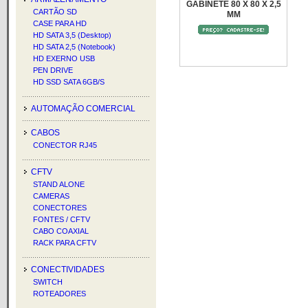
GABINETE 80 X 80 X 2,5
CARTÃO SD
MM
CASE PARA HD
HD SATA 3,5 (Desktop)
HD SATA 2,5 (Notebook)
HD EXERNO USB
PEN DRIVE
HD SSD SATA 6GB/S
AUTOMAÇÃO COMERCIAL
CABOS
CONECTOR RJ45
CFTV
STAND ALONE
CAMERAS
CONECTORES
FONTES / CFTV
CABO COAXIAL
RACK PARA CFTV
CONECTIVIDADES
SWITCH
ROTEADORES