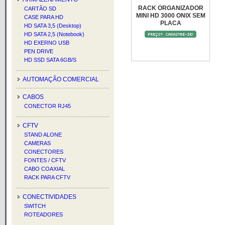
RACK ORGANIZADOR
CARTÃO SD
MINI HD 3000 ONIX SEM
CASE PARA HD
PLACA
HD SATA 3,5 (Desktop)
HD SATA 2,5 (Notebook)
HD EXERNO USB
PEN DRIVE
HD SSD SATA 6GB/S
AUTOMAÇÃO COMERCIAL
CABOS
CONECTOR RJ45
CFTV
STAND ALONE
CAMERAS
CONECTORES
FONTES / CFTV
CABO COAXIAL
RACK PARA CFTV
CONECTIVIDADES
SWITCH
ROTEADORES