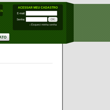
ACESSAR MEU CADASTRO
ES
E-mail:
OK
Senha:
Esqueci minha senha
ATO