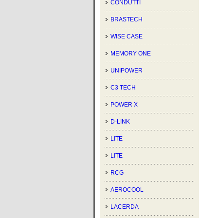
CONDUTTI
BRASTECH
WISE CASE
MEMORY ONE
UNIPOWER
C3 TECH
POWER X
D-LINK
LITE
LITE
RCG
AEROCOOL
LACERDA