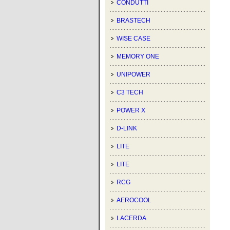
CONDUTTI
BRASTECH
WISE CASE
MEMORY ONE
UNIPOWER
C3 TECH
POWER X
D-LINK
LITE
LITE
RCG
AEROCOOL
LACERDA