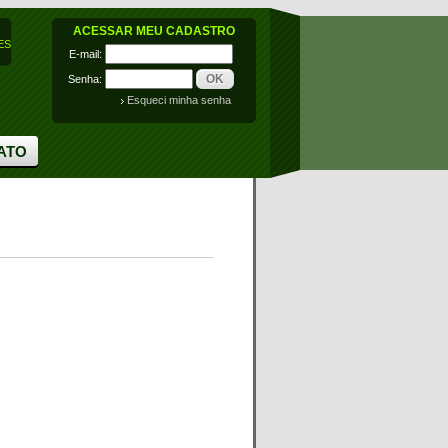
ACESSAR MEU CADASTRO
ES
E-mail:
OK
Senha:
Esqueci minha senha
ATO